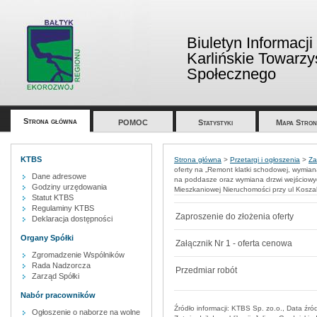
Biuletyn Informacji
Karlińskie Towarz
Społecznego
Strona główna
POMOC
Statystyki
Mapa Stron
KTBS
Strona główna
>
Przetargi i ogłoszenia
>
Za
oferty na „Remont klatki schodowej, wymia
Dane adresowe
na poddasze oraz wymiana drzwi wejściow
Godziny urzędowania
Mieszkaniowej Nieruchomości przy ul Koszali
Statut KTBS
Regulaminy KTBS
Zaproszenie do złożenia oferty
Deklaracja dostępności
Organy Spółki
Załącznik Nr 1 - oferta cenowa
Zgromadzenie Wspólników
Rada Nadzorcza
Przedmiar robót
Zarząd Spółki
Nabór pracowników
Źródło informacji:
KTBS Sp. zo.o.
, Data źró
Ogłoszenie o naborze na wolne