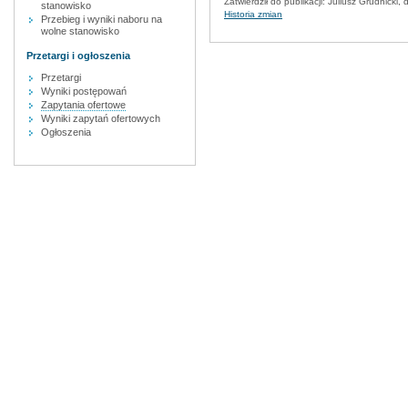
Zatwierdził do publikacji:
Juliusz Grudnicki
, 
stanowisko
Historia zmian
Przebieg i wyniki naboru na
wolne stanowisko
Przetargi i ogłoszenia
Przetargi
Wyniki postępowań
Zapytania ofertowe
Wyniki zapytań ofertowych
Ogłoszenia