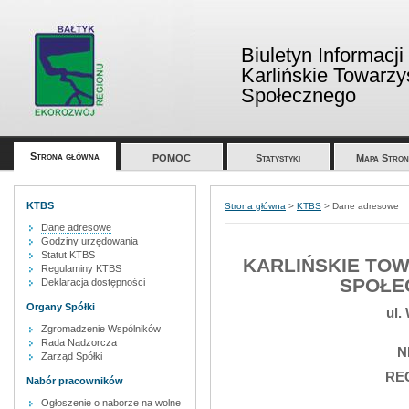
Biuletyn Informacji
Karlińskie Towarz
Społecznego
Strona główna
POMOC
Statystyki
Mapa Stron
KTBS
Strona główna
>
KTBS
>
Dane adresowe
Dane adresowe
Godziny urzędowania
Statut KTBS
KARLIŃSKIE TO
Regulaminy KTBS
SPOŁEC
Deklaracja dostępności
Organy Spółki
ul.
Zgromadzenie Wspólników
Rada Nadzorcza
N
Zarząd Spółki
RE
Nabór pracowników
Ogłoszenie o naborze na wolne