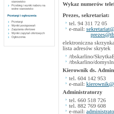
stanowisko
Wykaz numerów telef
Przebieg i wyniki naboru na
wolne stanowisko
Prezes, sekretariat:
Przetargi i ogłoszenia
Przetargi
tel. 94 311 72 05
Wyniki postępowań
e-mail:
sekretariat@
Zapytania ofertowe
Wyniki zapytań ofertowych
prezes@tb
Ogłoszenia
elektroniczna skrzyn
lista adresów skrytek
/tbskarlino/Skrytk
/tbskarlino/domysln
Kierownik ds. Admin
tel. 604 142 953
e-mail:
kierownik@t
Administratorzy
tel. 660 518 726
tel. 882 769 608
e-mail:
administrato