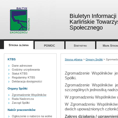
Biuletyn Informacji
Karlińskie Towarz
Społecznego
Strona główna
POMOC
Statystyki
Mapa Stron
KTBS
Strona główna
>
Organy Spółki
>
Zgromadz
Dane adresowe
Godziny urzędowania
Zgromadzenie Wspólników je
Statut KTBS
Spółki.
Regulaminy KTBS
Deklaracja dostępności
Zgromadzenie Wspólników je
Organy Spółki
szczególnych jednostką nadrz
Zgromadzenie Wspólników
W zgromadzeniu Wspólników uc
Rada Nadzorcza
Zarząd Spółki
W Zgromadzeniu Wspólników z
dwóch upoważnionych członków
Nabór pracowników
Zakres działania / uprawnien
Ogłoszenie o naborze na wolne