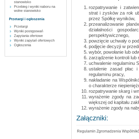
stanowisko
rozpatrywanie i zatwie
Przebieg i wyniki naboru na
wolne stanowisko
strat i zysków za rok u
przez Spółkę wyników,
Przetargi i ogłoszenia
przeanalizowanie planó
Przetargi
działalności gospoda
Wyniki postępowań
perspektywicznego,
Zapytania ofertowe
powzięcie uchwały o pod
Wyniki zapytań ofertowych
Ogłoszenia
podjęcie decyzji w przed
wybór, powołanie lub odw
zarządzenie kontroli lub 
uchwalenie regulaminu Sp
ustalenie zasad płac
regulaminu pracy,
nakładanie na Wspólni
o charakterze niepienię
rozpatrywanie skarg i w
wyrażenie zgody na za
większej od kapitału za
wyrażenie zgody na naby
Załączniki:
Regulamin Zgromadzenia Wspólnikó