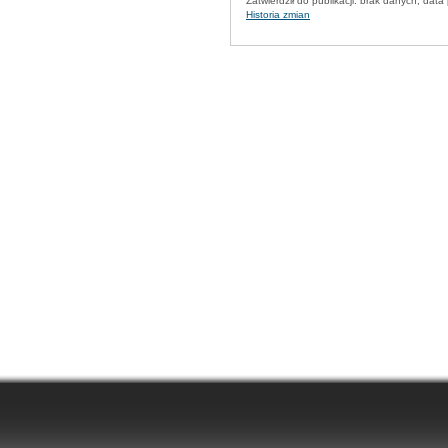
Zatwierdził do publikacji:
brak danych
, data 
Historia zmian