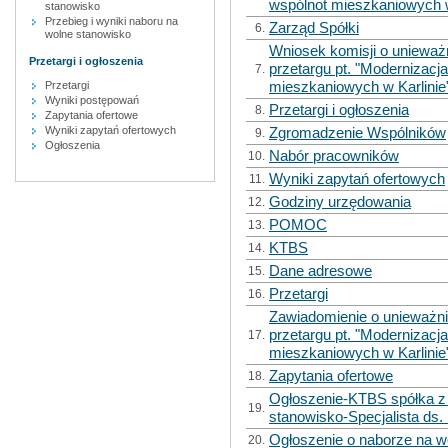
wspólnot mieszkaniowych w
stanowisko
Przebieg i wyniki naboru na
Zarząd Spółki
6.
wolne stanowisko
Wniosek komisji o unieważ
Przetargi i ogłoszenia
przetargu pt. "Modernizac
7.
mieszkaniowych w Karlinie
Przetargi
Wyniki postępowań
Przetargi i ogłoszenia
8.
Zapytania ofertowe
Zgromadzenie Wspólników
Wyniki zapytań ofertowych
9.
Ogłoszenia
Nabór pracowników
10.
Wyniki zapytań ofertowych
11.
Godziny urzędowania
12.
POMOC
13.
KTBS
14.
Dane adresowe
15.
Przetargi
16.
Zawiadomienie o unieważni
przetargu pt. "Modernizac
17.
mieszkaniowych w Karlinie
Zapytania ofertowe
18.
Ogłoszenie-KTBS spółka z 
19.
stanowisko-Specjalista ds.
Ogłoszenie o naborze na w
20.