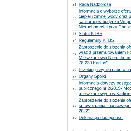
Rada Nadzorcza
21.
Informacja o wyborze ofert
ciepłej i zimnej wody oraz 
22.
sanitarnej w budynku Wspó
Nieruchomości przy Chopi
Statut KTBS
23.
Regulaminy KTBS
24.
Zaproszenie do złożenia o
wraz z przemurowaniem k
25.
Mieszkaniowej Nieruchomośc
78-230 Karlino”
Przebieg i wyniki naboru n
26.
Organy Spółki
27.
Informacja-dotyczy postęp
publicznego nr 2/2019-"Mo
28.
mieszkaniowych w Karlinie 
Zaproszenie do złożenia o
sprawozdania finansowego 
29.
2022"
Deklaracja dostępności
30.