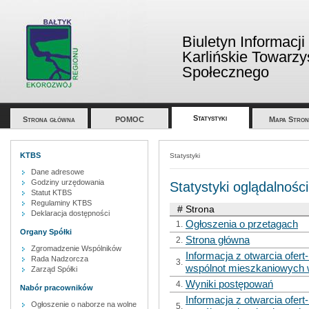
Biuletyn Informacji
Karlińskie Towarz
Społecznego
Statystyki
Strona główna
POMOC
Mapa Stron
KTBS
Statystyki
Dane adresowe
Godziny urzędowania
Statystyki oglądalności
Statut KTBS
Regulaminy KTBS
#
Strona
Deklaracja dostępności
Ogłoszenia o przetagach
1.
Organy Spółki
Strona główna
2.
Zgromadzenie Wspólników
Informacja z otwarcia ofer
Rada Nadzorcza
3.
wspólnot mieszkaniowych w
Zarząd Spółki
Wyniki postępowań
4.
Nabór pracowników
Informacja z otwarcia ofer
Ogłoszenie o naborze na wolne
5.