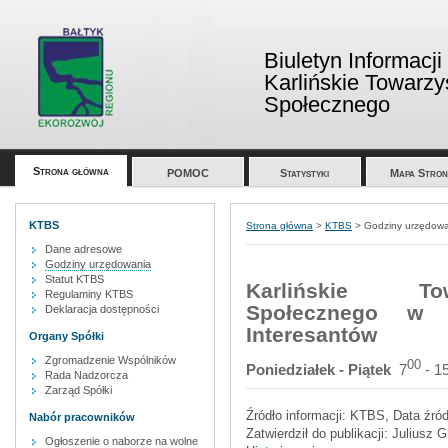
Biuletyn Informacji
Karlińskie Towarz
Społecznego
Strona główna
POMOC
Statystyki
Mapa Stron
KTBS
Strona główna
>
KTBS
>
Godziny urzędow
Dane adresowe
Godziny urzędowania
Statut KTBS
Karlińskie To
Regulaminy KTBS
Społecznego w 
Deklaracja dostępności
Interesantów
Organy Spółki
Zgromadzenie Wspólników
00
Poniedziałek
- Piątek
7
- 1
Rada Nadzorcza
Zarząd Spółki
Źródło informacji:
KTBS
, Data źró
Nabór pracowników
Zatwierdził do publikacji:
Juliusz G
Ogłoszenie o naborze na wolne