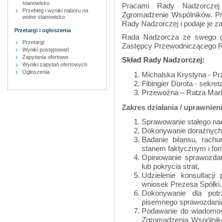
stanowisko
Pracami Rady Nadzorczej 
Przebieg i wyniki naboru na
Zgromadzenie Wspólników. Pr
wolne stanowisko
Rady Nadzorczej i podaje je z
Przetargi i ogłoszenia
Rada Nadzorcza ze swego gro
Przetargi
Zastępcy Przewodniczącego R
Wyniki postępowań
Zapytania ofertowe
Skład Rady Nadzorczej:
Wyniki zapytań ofertowych
Ogłoszenia
Michalska Krystyna - P
Fibingier Dorota - sekre
Przewoźna – Ratza Mari
Zakres działania / uprawnien
Sprawowanie stałego nad
Dokonywanie doraźnych k
Badanie bilansu, rach
stanem faktycznym i fo
Opiniowanie sprawozda
lub pokrycia strat,
Udzielenie konsultacj
wniosek Prezesa Spółki,
Dokonywanie dla pot
pisemnego sprawozdania 
Podawanie do wiadomoś
Zgromadzenia Wspólnikó