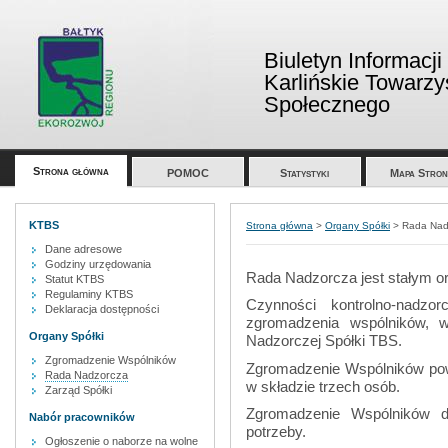
Biuletyn Informacji
Karlińskie Towarz
Społecznego
Strona główna
POMOC
Statystyki
Mapa Stron
KTBS
Strona główna
>
Organy Spółki
>
Rada Nad
Dane adresowe
Godziny urzędowania
Rada Nadzorcza jest stałym or
Statut KTBS
Regulaminy KTBS
Czynności kontrolno-nadzo
Deklaracja dostępności
zgromadzenia wspólników, 
Organy Spółki
Nadzorczej Spółki TBS.
Zgromadzenie Wspólników
Zgromadzenie Wspólników po
Rada Nadzorcza
w składzie trzech osób.
Zarząd Spółki
Zgromadzenie Wspólników do
Nabór pracowników
potrzeby.
Ogłoszenie o naborze na wolne